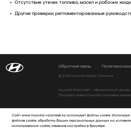
Отсутствие утечек топлива, масел и рабочих жидк
Другие проверки, регламентированные руководст
Обратная связь
Политика кон
© 2026 Hyundai Motor Company
Hyundai Raiymbek – официальный дилер Hy
Продажа новых Hyundai (легковые, внедор
Сайт www.hyundai-raiymbek.kz использует файлы cookie. Используя
файлов cookie, обработку Ваших персональных данных на условия
использования cookie, изменив настройки в браузере.