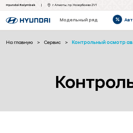
Hyundai Raiymbek
г. Алматы, пр. Назарбаева 21/1
Модельный ряд
Авт
На главную
>
Сервис
>
Контрольный осмотр а
Контрол