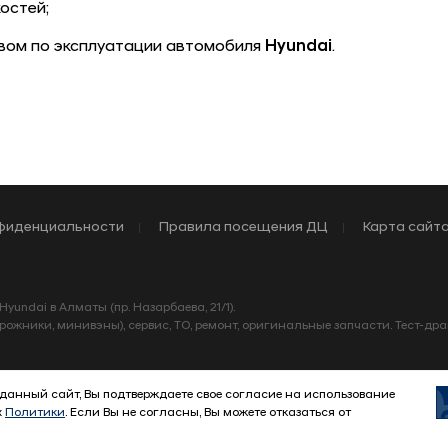
остей;
вом по эксплуатации автомобиля
Hyundai
.
фиденциальности
Правила посещения ДЦ
Карта сайт
undai в Алматы (пр. Назарбаева, 21/1).
ожники, минивэны), сервис, ТО, ремонт, оригинальные запчасти. Тест-драй
 данный сайт, Вы подтверждаете свое согласие на использование
х
Политики
. Если Вы не согласны, Вы можете отказаться от