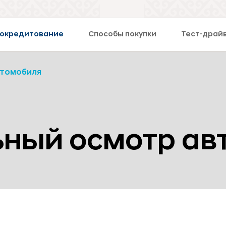
окредитование
Способы покупки
Тест-драй
втомобиля
ьный осмотр ав