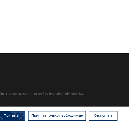
а
в и консультация на сайте hyundai-raiymbek.kz.
Принять
Принять только необходимые
Отклонить