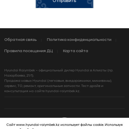
Отправить
Обратная связь
Политика конфиденциальности
Правила посещения ДЦ
Карта сайта
Hyundai Raiymbek – официальный дилер Hyundai в Алматы (пр.
Назарбаева, 21/1).
Продажа новых Hyundai (легковые, внедорожники, минивэны),
сервис, ТО, ремонт, оригинальные запчасти. Тест-драйв и
консультация на сайте hyundai-raiymbek.kz.
Сайт www.hyundai-raiymbek.kz использует файлы cookie. Используя