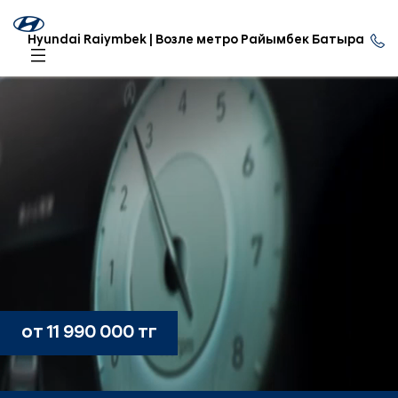
Hyundai Raiymbek | Возле метро Райымбек Батыра
от 11 990 000 тг