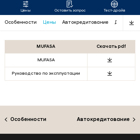
Цены
Оставить запрос
Тест-драйв
MUFASA
Особенности
Цены
Автокредитование
Дизайн
MUFASA
Скачать pdf
MUFASA
Руководство по эксплуатации
Особенности
Автокредитование