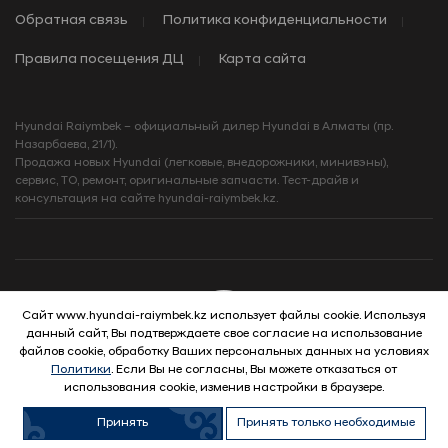
Обратная связь
Политика конфиденциальности
Правила посещения ДЦ
Карта сайта
Hyundai Raiymbek – официальный дилер Hyundai в Алматы (пр.
Назарбаева, 21/1).
Продажа новых Hyundai (легковые, внедорожники, минивэны),
сервис, ТО, ремонт, оригинальные запчасти. Тест-драйв и
консультация на сайте hyundai-raiymbek.kz.
Сайт www.hyundai-raiymbek.kz использует файлы cookie. Используя
данный сайт, Вы подтверждаете свое согласие на использование
© 2026 Hyundai Motor Company
файлов cookie, обработку Ваших персональных данных на условиях
Политики
. Если Вы не согласны, Вы можете отказаться от
использования cookie, изменив настройки в браузере.
Принять
Принять только необходимые