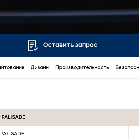
Оставить запрос
дитование
Дизайн
Производительность
Безопас
DE
w PALISADE
w PALISADE