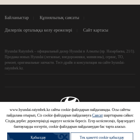
Байланыстар
Құпиялылық саясаты
Дилерлік орталыққа келу ережелері
Сайт картасы
Hyundai Raiymbek – официальный дилер Hyundai в Алматы (пр. Назарбаева, 21/1).
Продажа новых Hyundai (легковые, внедорожники, минивэны), сервис, ТО,
ремонт, оригинальные запчасти. Тест-драйв и консультация на сайте hyundai-
raiymbek.kz.
www.hyundai-raiymbek.kz сайты cookie файлдарын пайдаланады. Осы сайтты
© 2026 Hyundai Motor Company
пайдалана отырып, Сіз cookie файлдарын пайдалануға
Саясат
шарттарына сәйкес
Сіздің дербес деректеріңізді өңдеуге келісім бересіз. Егер келіспесеңіз, браузердегі
баптауларды өзгертіп, cookie файлдарын пайдаланудан бас тарта аласыз.
Қабылдау
Тек қажетті cookie қабылдау