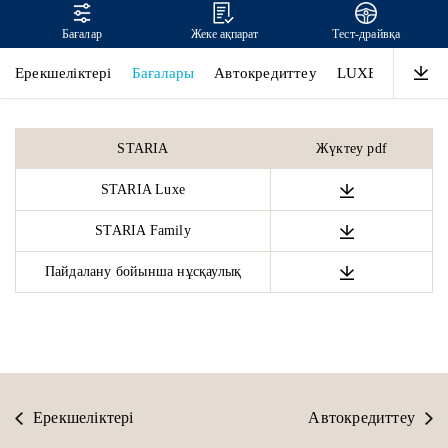
Бағалар
Жеке ақпарат
Тест-драйвқа
STARIA
Ерекшеліктері
Бағалары
Автокредиттеу
LUXE
Өнімділ
STARIA
Жүктеу pdf
STARIA Luxe
STARIA Family
Пайдалану бойынша нұсқаулық
Ерекшеліктері
Автокредиттеу