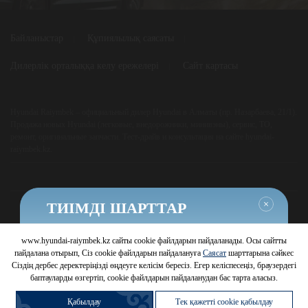
Байланыстар
Құпиялылық саясаты
Дилерлік орталыққа келу ережелері
Сайт картасы
Hyundai Raiymbek – официальный дилер Hyundai в Алматы (пр. Назарбаева, 21/1).
Продажа новых Hyundai (легковые, внедорожники, минивэны), сервис, ТО,
ремонт, оригинальные запчасти. Тест-драйв и консультация на сайте hyundai-
raiymbek.kz.
Жабу
ТИІМДІ ШАРТТАР
HYUNDAI АВТОМОБИЛЬДЕРІНЕ
www.hyundai-raiymbek.kz сайты cookie файлдарын пайдаланады. Осы сайтты
Шарттарды білу
© 2026 Hyundai Motor Company
пайдалана отырып, Сіз cookie файлдарын пайдалануға
Саясат
шарттарына сәйкес
Сіздің дербес деректеріңізді өңдеуге келісім бересіз. Егер келіспесеңіз, браузердегі
баптауларды өзгертіп, cookie файлдарын пайдаланудан бас тарта аласыз.
Қабылдау
Тек қажетті cookie қабылдау
Автомобильді
Жүрілген
Автомобильді
Несиеге сатып