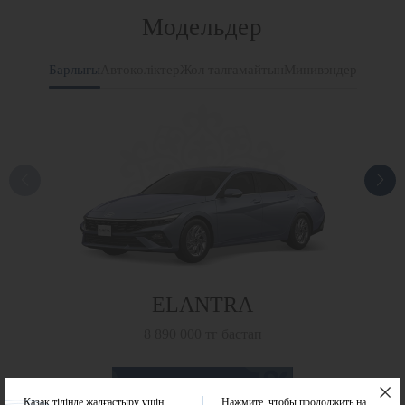
Модельдер
Барлығы
Автокөліктер
Жол талғамайтын
Минивэндер
ELANTRA
8 890 000 тг бастап
Барлық модельдер
Қазақ тілінде жалғастыру үшін
Нажмите, чтобы продолжить на