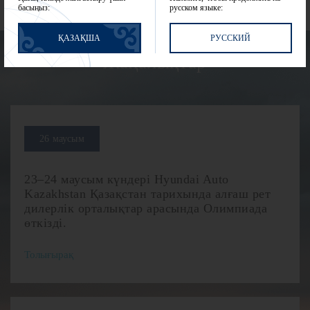
басыңыз:
русском языке:
ҚАЗАҚША
РУССКИЙ
Жаңалықтар
26 маусым
23–24 маусым күндері Hyundai Auto
Kazakhstan Қазақстан тарихында алғаш рет
дилерлік орталықтар арасында Олимпиада
өткізді.
Толығырақ