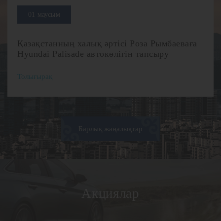
01 маусым
Қазақстанның халық әртісі Роза Рымбаеваға
Hyundai Palisade автокөлігін тапсыру
Толығырақ
Барлық жаңалықтар
Акциялар